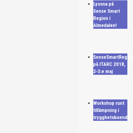
Lyssna på
Sense Smart
Region i
Almedalen!
SenseSmartRegio
på ITARC 2018,
2-3:e maj
Workshop runt
tillämpning i
trygghetsboende