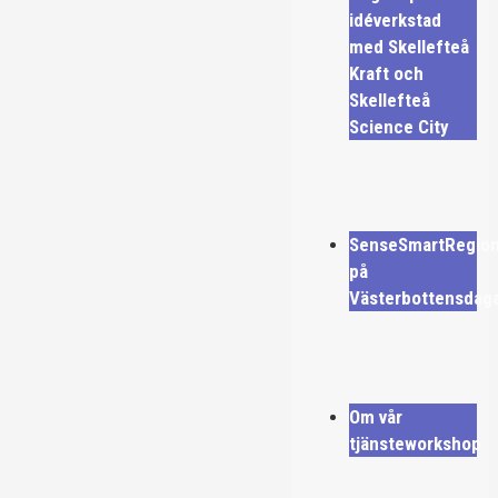
idéverkstad
med Skellefteå
Kraft och
Skellefteå
Science City
SenseSmartRegio
på
Västerbottensdag
Om vår
tjänsteworkshop