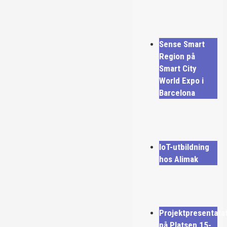
Sense Smart
Region på
Smart City
World Expo i
Barcelona
IoT-utbildning
hos Alimak
Projektpresentata
på Platsen 15-