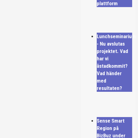
plattform
Lunchseminarium
- Nu avslutas
projektet. Vad
har vi
åstadkommit?
Vad händer
med
resultaten?
Sense Smart
Region på
BizBuz under