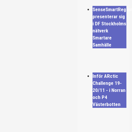
SenseSmartRegio
presenterar sig
i DF Stockholms
nätverk
Smartare
Samhälle
Inför ARctic
Challenge 19-
20/11 - i Norran
och P4
Västerbotten