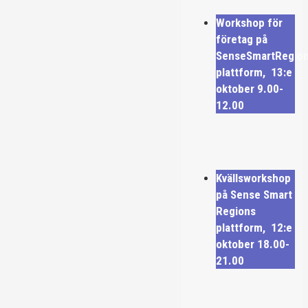
Workshop för
företag på
SenseSmartRegio
plattform, 13:e
oktober 9.00-
12.00
Kvällsworkshop
på Sense Smart
Regions
plattform, 12:e
oktober 18.00-
21.00