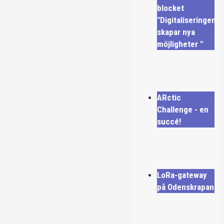
blocket
"Digitaliseringen
skapar nya
möjligheter "
ARctic
Challenge - en
succé!
LoRa-gateway
på Odenskrapan