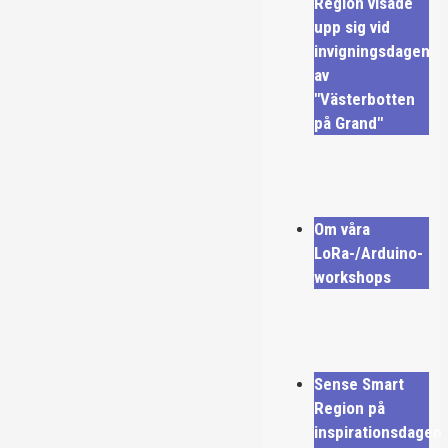
Region visade
upp sig vid
invigningsdagen
av
"Västerbotten
på Grand"
Om våra
LoRa-/Arduino-
workshops
Sense Smart
Region på
inspirationsdagen