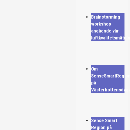
Brainstorming
workshop
angående vår
luftkvalitetsmätni
Om
SenseSmartRegio
på
Västerbottensdag
Sense Smart
Region på