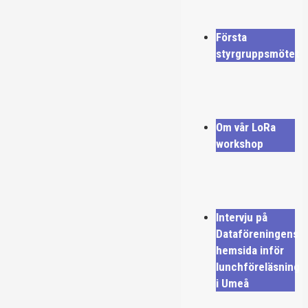
Första
styrgruppsmötet
Om vår LoRa
workshop
Intervju på
Dataföreningens
hemsida inför
lunchföreläsning
i Umeå