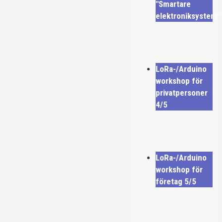
"Smartare
elektroniksystem"
LoRa-/Arduino
workshop för
privatpersoner
4/5
LoRa-/Arduino
workshop för
företag 5/5