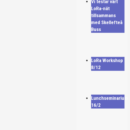
Vi testar vårt
LoRa-nät
tillsammans
med Skellefteå
Buss
LoRa Workshop
8/12
Lunchseminarium
16/2