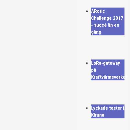
ARctic
Challenge 2017
- succé än en
gång
LoRa-gateway
på
Kraftvärmeverket
Lyckade tester i
Kiruna