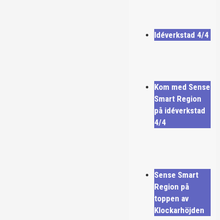
Idéverkstad 4/4
Kom med Sense
Smart Region
på idéverkstad
4/4
Sense Smart
Region på
toppen av
Klockarhöjden