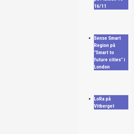
16/11
Sense Smart
Region på
"Smart to
future cities" i
London
LoRa på
Vitberget