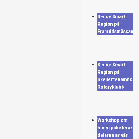
Sense Smart
Region på
Framtidsmässan
Sense Smart
Region på
Skelleftehamns
Rotaryklubb
Workshop om
hur vi paketerar
delarna av vår