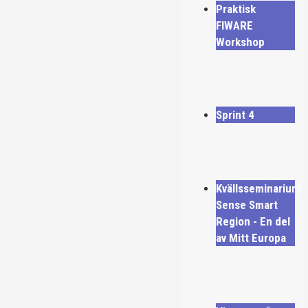
Praktisk
FIWARE
Workshop
Sprint 4
Kvällsseminarium
Sense Smart
Region - En del
av Mitt Europa