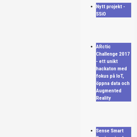
Nytt projekt -
SSiO
ARctic
Challenge 2017
- ett unikt
hackaton med
fokus på IoT,
öppna data och
Augmented
Reality
Sense Smart