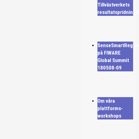
Tillväxtverkets
resultatspridning
SenseSmartRegio
på FIWARE
Global Summit
180508-09
Om våra
plattforms-
workshops